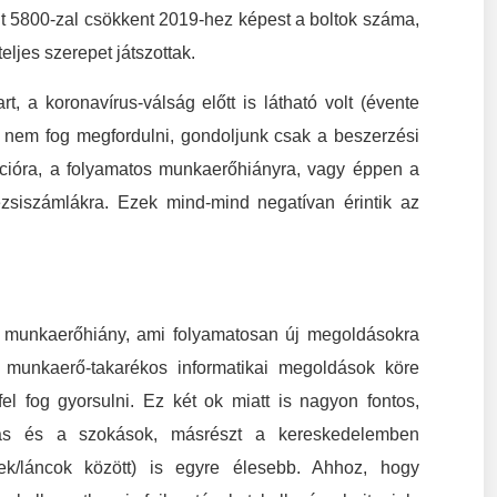
nt 5800-zal csökkent 2019-hez képest a boltok száma,
ljes szerepet játszottak.
 a koronavírus-válság előtt is látható volt (évente
n nem fog megfordulni, gondoljunk csak a beszerzési
ációra, a folyamatos munkaerőhiányra, vagy éppen a
ezsiszámlákra. Ezek mind-mind negatívan érintik az
 munkaerőhiány, ami folyamatosan új megoldásokra
 munkaerő-takarékos informatikai megoldások köre
l fog gyorsulni. Ez két ok miatt is nagyon fontos,
rtás és a szokások, másrészt a kereskedelemben
ek/láncok között) is egyre élesebb. Ahhoz, hogy