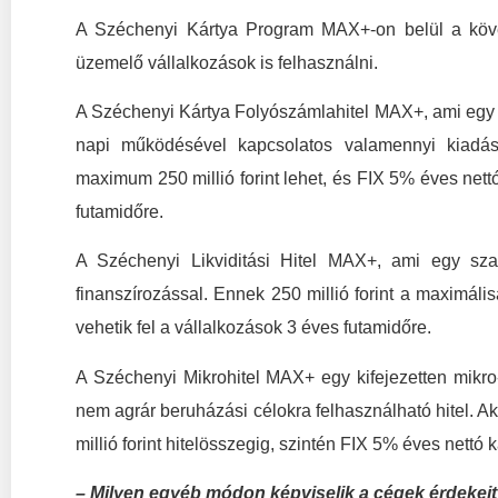
A Széchenyi Kártya Program MAX+-on belül a köve
üzemelő vállalkozások is felhasználni.
A Széchenyi Kártya Folyószámlahitel MAX+, ami egy s
napi működésével kapcsolatos valamennyi kiadás f
maximum 250 millió forint lehet, és FIX 5% éves nettó
futamidőre.
A Széchenyi Likviditási Hitel MAX+, ami egy szab
finanszírozással. Ennek 250 millió forint a maximál
vehetik fel a vállalkozások 3 éves futamidőre.
A Széchenyi Mikrohitel MAX+ egy kifejezetten mikro-
nem agrár beruházási célokra felhasználható hitel. A
millió forint hitelösszegig, szintén FIX 5% éves nettó 
– Milyen egyéb módon képviselik a cégek érdekei