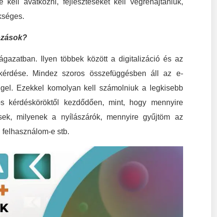
ell avatkozni, fejlesztéseket kell végrehajtaniuk,
kséges.
kozások?
ágazatban. Ilyen többek között a digitalizáció és az
 kérdése. Mindez szoros összefüggésben áll az e-
ggel. Ezekkel komolyan kell számolniuk a legkisebb
os kérdésköröktől kezdődően, mint, hogy mennyire
sek, milyenek a nyílászárók, mennyire gyűjtöm az
 felhasználom-e stb.