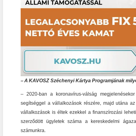
– A KAVOSZ Széchenyi Kártya Program­jának milye
– 2020-ban a koronavírus-válság megjelenésekor
segítséggel a vállalkozások részére, majd utána az 
vállalkozások is éltek ezekkel a finanszírozási leh
szerződött ügyletek száma a kereskedelmi ágaza
számunkra.