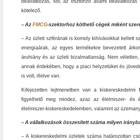
beavatkozás, sőt, az ösztönző állami beavatkozás
kötelező.
– Az
FMCG
-szektorhoz köthető cégek miként szere
– Az üzleti szférának is komoly kihívásokkal kellett 
energiaárak, az egyes termékekre bevezetett árkor
áruhiány és az üzleti bizalmatlanság. Nem véletlen
annak érdekében, hogy a piaci helyzetüket és jövede
is volt, illetve van.
Kifejezetten lejtmenetben van a kiskereskedelmi 
figyelhető meg mindez, azaz az élelmiszer- és 
élelmiszer-kiskereskedelemben, valamint az üzeman
– A vállalkozások összesített száma milyen irányb
– A kiskereskedelmi üzletek száma határozottan c