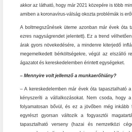
akkor az látható, hogy már 2021 közepére is több mi
amiben a koronavírus-válság okozta problémák is erőte
A boltmegszűnések üteme azonban már évek óta tart,
ezres nagyságrendet jelentett). Ez a trend vélhetőe
árak gyors növekedésére, a mindenre kiterjedő infl
megemelkedett bérköltségekre, végül az elszálló r
ágazatot és kereskedelemben érintett egységeket.
– Mennyire volt jellemző a munkaerőhiány?
– A kereskedelemben már évek óta tapasztalható a
kényszeríti a vállalkozásokat. Nem csoda, hogy a
folyamatosan bővül, és ez a jövőben még inkább fe
egyrészt gyorsan változik a fogyasztói magata
tapasztalható verseny (hazai és nemzetközi cég