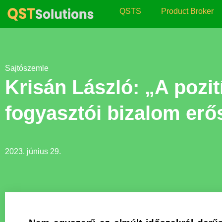
QSTS
Product Broker
Sajtószemle
Krisán László: „A pozit
fogyasztói bizalom er
2023. június 29.