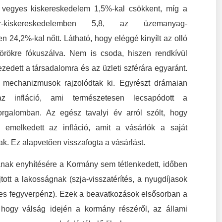
ű vegyes kiskereskedelem 1,5%-kal csökkent, míg a
r-kiskereskedelemben 5,8, az üzemanyag-
 24,2%-kal nőtt. Látható, hogy eléggé kinyílt az olló
örökre fókuszálva. Nem is csoda, hiszen rendkívül
edett a társadalomra és az üzleti szférára egyaránt.
” mechanizmusok rajzolódtak ki. Egyrészt drámaian
z infláció, ami természetesen lecsapódott a
orgalomban. Az egész tavalyi év arról szólt, hogy
 emelkedett az infláció, amit a vásárlók a saját
ak. Ez alapvetően visszafogta a vásárlást.
ának enyhítésére a Kormány sem tétlenkedett, időben
jtott a lakosságnak (szja-visszatérítés, a nyugdíjasok
léves fegyverpénz). Ezek a beavatkozások elsősorban a
 hogy válság idején a kormány részéről, az állami