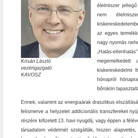
élelmiszer jelleg
nem élelmisze
kiskereskedelemben
az egyes termékk
nagy nyomás nehez
„Hatás-ellenhatás
megemelkedett a
Krisán László
vezérigazgató
kiskereskedelmi f
KAVOSZ
hónapról hónapra
bőrükön tapasztalt
Ennek, valamint az energiaárak drasztikus elszállás
felismerve a helyzetet addicionális transzfereket nyú
részére kifizetett 13. havi nyugdíj, vagy éppen a fé
társadalom védelmét szolgálták, hiszen alapvetés,