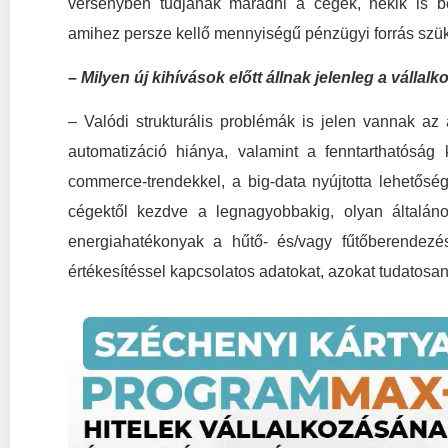
versenyben tudjanak maradni a cégek, nekik is be k
amihez persze kellő mennyiségű pénzügyi forrás szü
– Milyen új kihívások előtt állnak jelenleg a vállal
– Valódi strukturális problémák is jelen vannak az 
automatizáció hiánya, valamint a fenntarthatóság
commerce-trendekkel, a big-data nyújtotta lehetősé
cégektől kezdve a legnagyobbakig, olyan általán
energiahatékonyak a hűtő- és/vagy fűtőberendezé
értékesítéssel kapcsolatos adatokat, azokat tudatosan