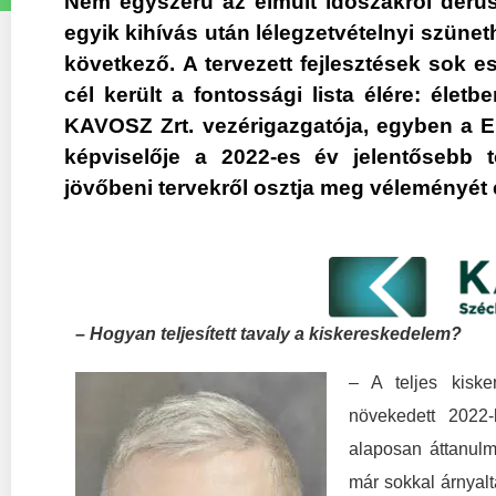
Nem egyszerű az elmúlt időszakról derűs 
egyik kihívás után lélegzetvételnyi szünet
következő. A tervezett fejlesztések sok e
cél került a fontossági lista élére: élet
KAVOSZ Zrt. vezérigazgatója, egyben a
képviselője a 2022-es év jelentősebb tö
jövőbeni tervekről osztja meg véleményét é
– Hogyan teljesített tavaly a kiskereskedelem?
– A teljes kisk
növekedett 202
alaposan áttanulm
már sokkal árnyal