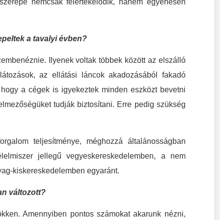
 szerepe nemcsak felértékelődik, hanem egyenesen
peltek a tavalyi évben?
szembenéznie. Ilyenek voltak többek között az elszálló
látozások, az ellátási láncok akadozásából fakadó
, hogy a cégek is igyekeztek minden eszközt bevetni
lmezőségüket tudják biztosítani. Erre pedig szükség
forgalom teljesítménye, méghozzá általánosságban
élelmiszer jellegű vegyeskereskedelemben, a nem
yag-kiskereskedelemben egyaránt.
an változott?
sökken. Amennyiben pontos számokat akarunk nézni,