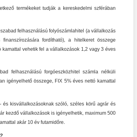
tkező termékeket tudják a kereskedelmi szférában
zabad felhasználású folyószámlahitel (a vállalkozás
inanszírozására fordítható), a hitelkeret összege
 kamattal vehetik fel a vállalkozások 1,2 vagy 3 éves
ad felhasználású forgóeszközhitel számla nélküli
isan igényelhető összege, FIX 5% éves nettó kamattal
 és kisvállalkozásoknak szóló, széles körű agrár és
kár kezdő vállalkozások is igényelhetik, maximum 500
kamattal akár 10 év futamidőre.
t?