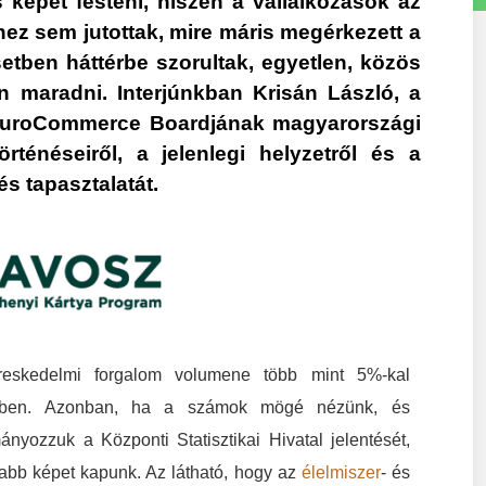
képet festeni, hiszen a vállalkozások az
hez sem jutottak, mire máris megérkezett a
setben háttérbe szorultak, egyetlen, közös
ben maradni. Interjúnkban Krisán László, a
 EuroCommerce Boardjának magyarországi
rténéseiről, a jelenlegi helyzetről és a
s tapasztalatát.
ereskedelmi forgalom volumene több mint 5%-kal
2-ben. Azonban, ha a számok mögé nézünk, és
ányozzuk a Központi Statisztikai Hivatal jelentését,
tabb képet kapunk. Az látható, hogy az
élelmiszer
- és