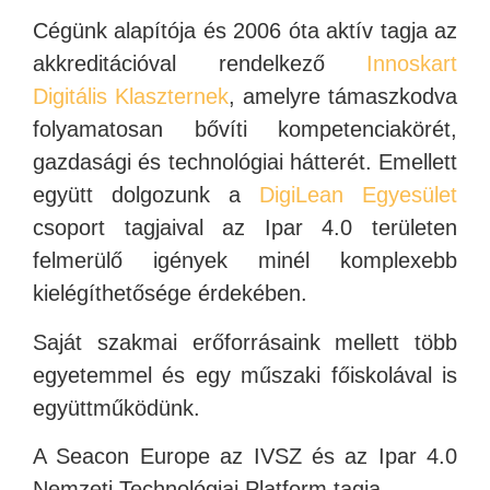
Cégünk alapítója és 2006 óta aktív tagja az
akkreditációval rendelkező
Innoskart
Digitális Klaszternek
, amelyre támaszkodva
folyamatosan bővíti kompetenciakörét,
gazdasági és technológiai hátterét. Emellett
együtt dolgozunk a
DigiLean Egyesület
csoport tagjaival az Ipar 4.0 területen
felmerülő igények minél komplexebb
kielégíthetősége érdekében.
Saját szakmai erőforrásaink mellett több
egyetemmel és egy műszaki főiskolával is
együttműködünk.
A Seacon Europe az IVSZ és az Ipar 4.0
Nemzeti Technológiai Platform tagja.