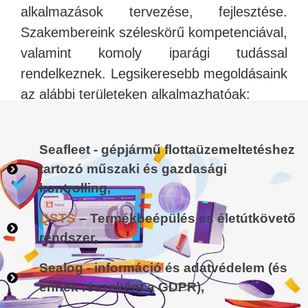
alkalmazások tervezése, fejlesztése.
Szakembereink széleskörű kompetenciával,
valamint komoly iparági tudással
rendelkeznek. Legsikeresebb megoldásaink
az alábbi területeken alkalmazhatóak:
Seafleet - gépjármű flottaüzemeltetéshez
tartozó műszaki és gazdasági
kontrolling,
QSTS
– Termékbeépülés és életútkövető
rendszer,
Sealog - információ és adatvédelem (és
ennek részeként a GDPR),