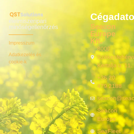
Cégadat
élelmiszeripari
Seacon
minőségellenőrzés
Europe
Kft.
Impresszum
8000
Adatkezelés és
Székesfehérvá
cookie-k
Kertalja u. 11.
+36 20
479 2188
seacon@seac
Seacon
Europe
SeaFleet