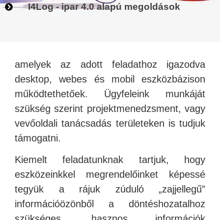
I4Log - ipar 4.0 alapú megoldások
amelyek az adott feladathoz igazodva
desktop, webes és mobil eszközbázison
működtethetőek. Ügyfeleink munkáját
szükség szerint projektmenedzsment, vagy
vevőoldali tanácsadás területeken is tudjuk
támogatni.
Kiemelt feladatunknak tartjuk, hogy
eszközeinkkel megrendelőinket képessé
tegyük a rájuk zúduló „zajjellegű”
információözönből a döntéshozatalhoz
szükséges, hasznos információk