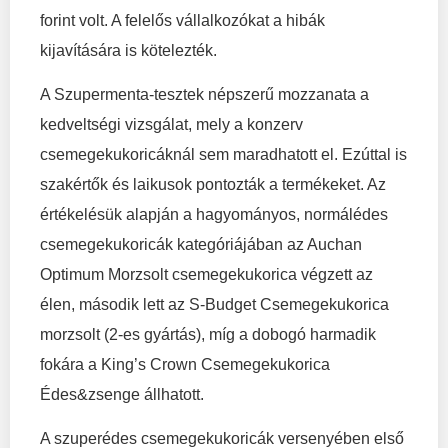
forint volt. A felelős vállalkozókat a hibák
kijavítására is kötelezték.
A Szupermenta-tesztek népszerű mozzanata a
kedveltségi vizsgálat, mely a konzerv
csemegekukoricáknál sem maradhatott el. Ezúttal is
szakértők és laikusok pontozták a termékeket. Az
értékelésük alapján a hagyományos, normálédes
csemegekukoricák kategóriájában az Auchan
Optimum Morzsolt csemegekukorica végzett az
élen, második lett az S-Budget Csemegekukorica
morzsolt (2-es gyártás), míg a dobogó harmadik
fokára a King’s Crown Csemegekukorica
Édes&zsenge állhatott.
A szuperédes csemegekukoricák versenyében első