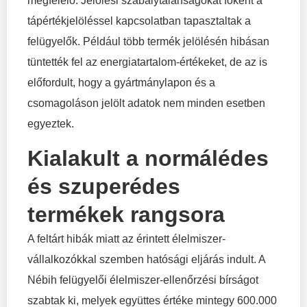
megfelelő. Jelölési szabálytalanságokat főként a
tápértékjelöléssel kapcsolatban tapasztaltak a
felügyelők. Például több termék jelölésén hibásan
tüntették fel az energiatartalom-értékeket, de az is
előfordult, hogy a gyártmánylapon és a
csomagoláson jelölt adatok nem minden esetben
egyeztek.
Kialakult a normálédes
és szuperédes
termékek rangsora
A feltárt hibák miatt az érintett élelmiszer-
vállalkozókkal szemben hatósági eljárás indult. A
Nébih felügyelői élelmiszer-ellenőrzési bírságot
szabtak ki, melyek együttes értéke mintegy 600.000