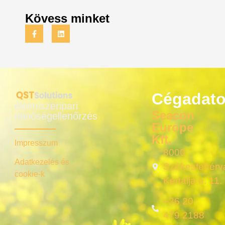
Kövess minket
Cégadat
élelmiszeripari
Seacon
minőségellenőrzés
Europe
Kft.
Impresszum
8000
Adatkezelés és
Székesfehérvá
cookie-k
Kertalja u. 11.
+36 20
479 2188