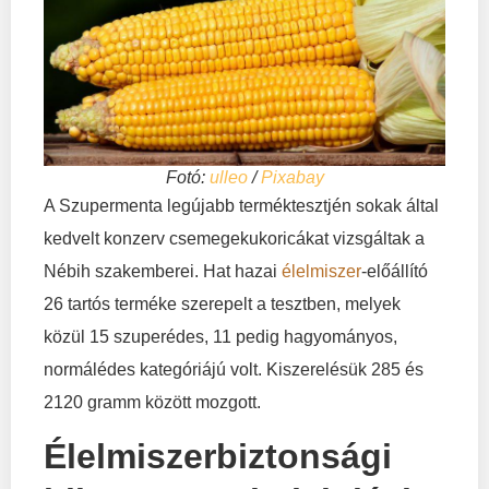
Fotó:
ulleo
/
Pixabay
A Szupermenta legújabb terméktesztjén sokak által
kedvelt konzerv csemegekukoricákat vizsgáltak a
Nébih szakemberei. Hat hazai
élelmiszer
-előállító
26 tartós terméke szerepelt a tesztben, melyek
közül 15 szuperédes, 11 pedig hagyományos,
normálédes kategóriájú volt. Kiszerelésük 285 és
2120 gramm között mozgott.
Élelmiszerbiztonsági