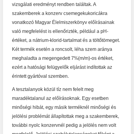
vizsgálati eredményt rendben találtak. A
szakemberek a konzerv csemegekukoricákra
vonatkozó Magyar Élelmiszerkönyv előírásainak
való megfelelést is ellenőrizték, például a pH-
értéket, a nátrium-klorid-tartalmat és a töltőtömeget.
Két termék esetén a roncsolt, léha szem aránya
meghaladta a megengedett 7%(m/m)-os értéket,
ezért a hatósági felügyelők eljárást indítottak az
érintett gyártóval szemben.
A tesztalanyok közül tíz nem felelt meg
maradéktalanul az előírásoknak. Egy esetben
minőségi hibát, egy másik terméknél minőségi és
jelölési problémát állapítottak meg a szakemberek,
további nyolc konzervnél pedig a jelölés nem volt