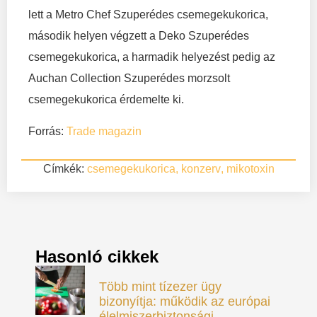
lett a Metro Chef Szuperédes csemegekukorica,
második helyen végzett a Deko Szuperédes
csemegekukorica, a harmadik helyezést pedig az
Auchan Collection Szuperédes morzsolt
csemegekukorica érdemelte ki.
Forrás:
Trade magazin
Címkék:
csemegekukorica
,
konzerv
,
mikotoxin
Hasonló cikkek
Több mint tízezer ügy
bizonyítja: működik az európai
élelmiszerbiztonsági