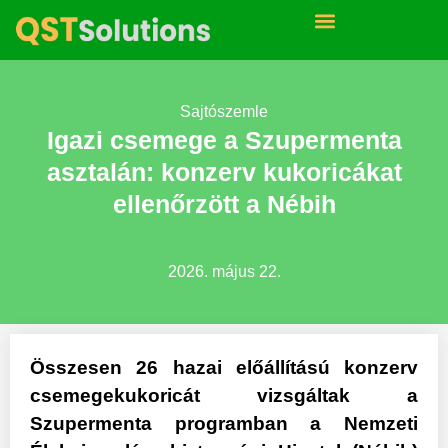
Sajtószemle
Igazi csemege a Szupermenta
asztalán: konzerv kukoricákat
ellenőrzött a Nébih
2026. május 22.
Összesen 26 hazai előállítású konzerv
csemegekukoricát vizsgáltak a
Szupermenta programban a Nemzeti