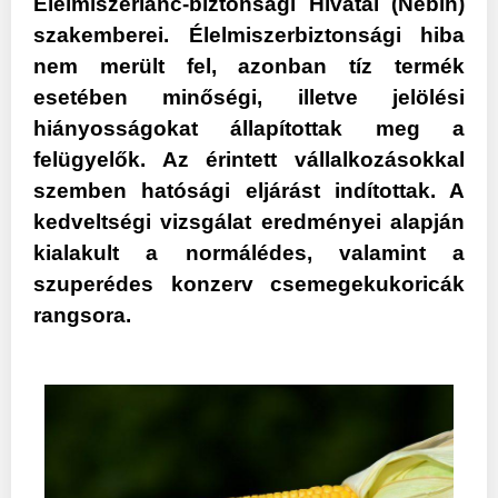
Élelmiszerlánc-biztonsági Hivatal (Nébih)
szakemberei. Élelmiszerbiztonsági hiba
nem merült fel, azonban tíz termék
esetében minőségi, illetve jelölési
hiányosságokat állapítottak meg a
felügyelők. Az érintett vállalkozásokkal
szemben hatósági eljárást indítottak. A
kedveltségi vizsgálat eredményei alapján
kialakult a normálédes, valamint a
szuperédes konzerv csemegekukoricák
rangsora.