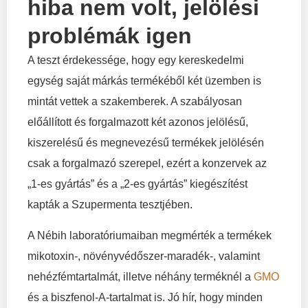
hiba nem volt, jelölési
problémák igen
A teszt érdekessége, hogy egy kereskedelmi
egység saját márkás termékéből két üzemben is
mintát vettek a szakemberek. A szabályosan
előállított és forgalmazott két azonos jelölésű,
kiszerelésű és megnevezésű termékek jelölésén
csak a forgalmazó szerepel, ezért a konzervek az
„1-es gyártás” és a „2-es gyártás” kiegészítést
kapták a Szupermenta tesztjében.
A Nébih laboratóriumaiban megmérték a termékek
mikotoxin-, növényvédőszer-maradék-, valamint
nehézfémtartalmát, illetve néhány terméknél a
GMO
és a biszfenol-A-tartalmat is. Jó hír, hogy minden