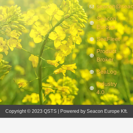
seacon@seac
Seacon
Europe
SeaFleet
Product
Broker
SeaLog
Industry
4.0
Copyright © 2023 QSTS | Powered by Seacon Europe Kft.