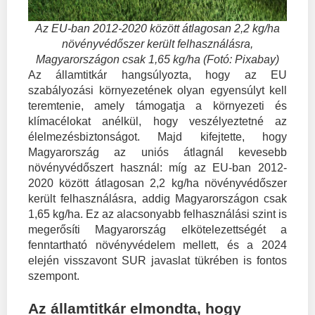
Az EU-ban 2012-2020 között átlagosan 2,2 kg/ha
növényvédőszer került felhasználásra,
Magyarországon csak 1,65 kg/ha (Fotó: Pixabay)
Az államtitkár hangsúlyozta, hogy az EU
szabályozási környezetének olyan egyensúlyt kell
teremtenie, amely támogatja a környezeti és
klímacélokat anélkül, hogy veszélyeztetné az
élelmezésbiztonságot. Majd kifejtette, hogy
Magyarország az uniós átlagnál kevesebb
növényvédőszert használ: míg az EU-ban 2012-
2020 között átlagosan 2,2 kg/ha növényvédőszer
került felhasználásra, addig Magyarországon csak
1,65 kg/ha. Ez az alacsonyabb felhasználási szint is
megerősíti Magyarország elkötelezettségét a
fenntartható növényvédelem mellett, és a 2024
elején visszavont SUR javaslat tükrében is fontos
szempont.
Az államtitkár elmondta, hogy