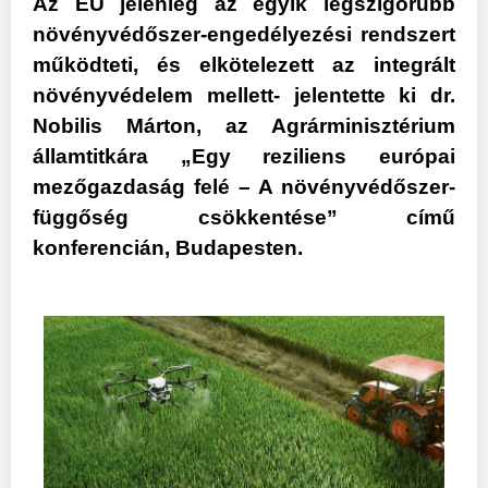
Az EU jelenleg az egyik legszigorúbb
növényvédőszer-engedélyezési rendszert
működteti, és elkötelezett az integrált
növényvédelem mellett- jelentette ki dr.
Nobilis Márton, az Agrárminisztérium
államtitkára „Egy reziliens európai
mezőgazdaság felé – A növényvédőszer-
függőség csökkentése” című
konferencián, Budapesten.