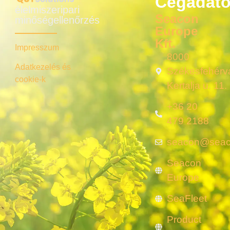
Cégadat
élelmiszeripari
Seacon
minőségellenőrzés
Europe
Kft.
Impresszum
8000
Adatkezelés és
Székesfehérvá
cookie-k
Kertalja u. 11.
+36 20
479 2188
seacon@seac
Seacon
Europe
SeaFleet
Product