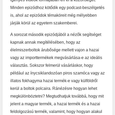
Minden epizódhoz kötődik egy podcast-beszélgetés
is, ahol az epizódok témaköreit még mélyebben
járják körül az egyetem szakemberei.
A sorozat második epizódjából a nézők segítséget
kapnak annak megítélésében, hogy az
élelmiszerboltok árubősége mellett vajon a hazai
vagy az importtermékek megvásárlása-e az ideális
választás. Sokszor felmerül vásárláskor, hogy
például az ínycsiklandozóan piros szamóca vagy az
illatos fokhagyma hazai termék-e vagy külföldről
kerül a boltok polcaira. Ránézésre hogyan lehet
megkülönböztetni? Megtudhatjuk továbbá, hogy mit
jelent a magyar termék, a hazai termék és a hazai
feldolgozású termék, valamint, hogy hogyan alakul