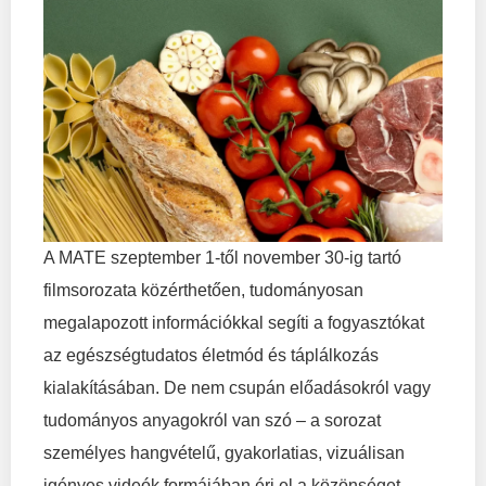
A MATE szeptember 1-től november 30-ig tartó
filmsorozata közérthetően, tudományosan
megalapozott információkkal segíti a fogyasztókat
az egészségtudatos életmód és táplálkozás
kialakításában. De nem csupán előadásokról vagy
tudományos anyagokról van szó – a sorozat
személyes hangvételű, gyakorlatias, vizuálisan
igényes videók formájában éri el a közönséget.