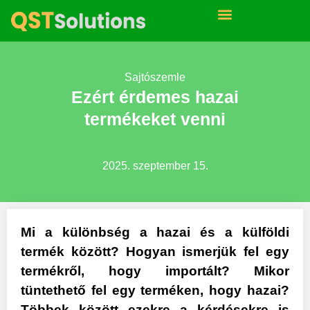
Sajtószemle
Ezért érdemes hazai
termékeket venni
2025. szeptember 15.
Mi a különbség a hazai és a külföldi
termék között? Hogyan ismerjük fel egy
termékről, hogy importált? Mikor
tüntethető fel egy terméken, hogy hazai?
Többek között ezekre a kérdésekre is