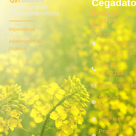
Cégadat
élelmiszeripari
Seacon
minőségellenőrzés
Europe
Kft.
Impresszum
8000
Adatkezelés és
Székesfehérvá
cookie-k
Kertalja u. 11.
+36 20
479 2188
seacon@seac
Seacon
Europe
SeaFleet
Product