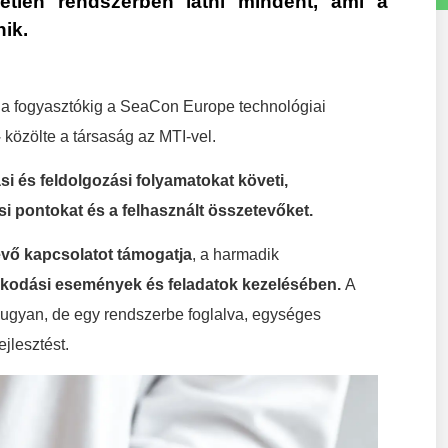
yetlen rendszerben látni mindent, ami a
ik.
ől a fogyasztókig a SeaCon Europe technológiai
–
közölte a társaság az MTI-vel.
si és feldolgozási folyamatokat követi,
si pontokat és a felhasznált összetevőket.
evő kapcsolatot támogatja
, a harmadik
zdálkodási események és feladatok kezelésében.
A
 ugyan, de egy rendszerbe foglalva, egységes
jlesztést.