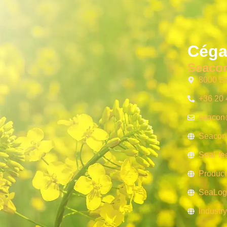
Céga
Seacon
8000 Sz
+36 20
seacon
Seacon
SeaFle
Product
SeaLo
Industry