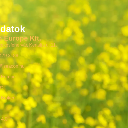
datok
 Europe Kft.
ékesfehérvár, Kertalja u. 11.
 479 2188
@seacon.hu
 Europe
et
 Broker
g
 4.0