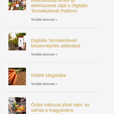
Átláthatóbbá teheti az
élelmiszerek útját a Digitális
Termékútlevél Platform
Tovább olvasom »
Digitális Termékútlevél:
bizalomépítés adatokkal
Tovább olvasom »
Kódolt sárgarépa
Tovább olvasom »
Óriási változás jöhet idén: ez
várhat a magyarokra