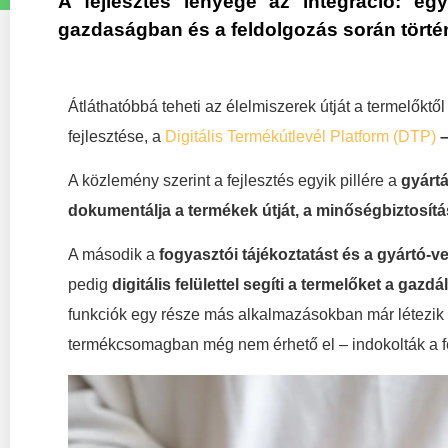
A fejlesztés lényege az integráció: eg
gazdaságban és a feldolgozás során történ
Átláthatóbbá teheti az élelmiszerek útját a termelőkt
fejlesztése, a
Digitális Termékútlevél Platform (DTP)
A közlemény szerint a fejlesztés egyik pillére a
gyártá
dokumentálja a termékek útját, a minőségbiztosítá
A második a
fogyasztói tájékoztatást és a gyártó-v
pedig
digitális felülettel segíti a termelőket a ga
funkciók egy része más alkalmazásokban már létezik
termékcsomagban még nem érhető el – indokolták a fe