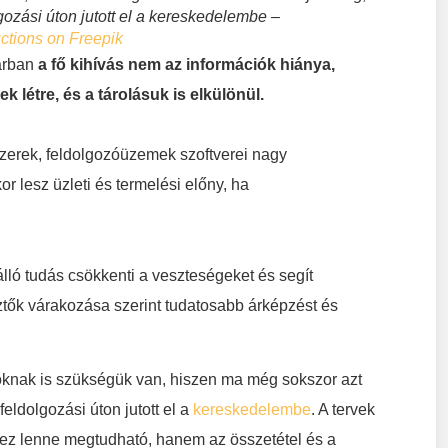
gozási úton jutott el a kereskedelembe –
ctions on Freepik
arban
a fő kihívás nem az információk hiánya,
 létre, és a tárolásuk is elkülönül.
szerek, feldolgozóüzemek szoftverei nagy
 lesz üzleti és termelési előny, ha
lló tudás csökkenti a veszteségeket és segít
sztők várakozása szerint tudatosabb árképzést és
óknak is szükségük van, hiszen ma még sokszor azt
eldolgozási úton jutott el a
kereskedelembe
. A tervek
ez lenne megtudható, hanem az összetétel és a