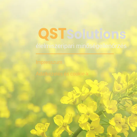
élelmiszeripari minőségellenőrzés
Impresszum
Adatkezelés és cookie-k