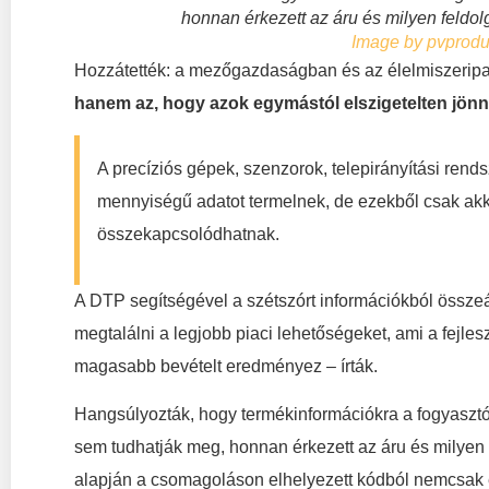
honnan érkezett az áru és milyen feldol
Image by pvprodu
Hozzátették: a mezőgazdaságban és az élelmiszerip
hanem az, hogy azok egymástól elszigetelten jönnek
A precíziós gépek, szenzorok, telepirányítási rend
mennyiségű adatot termelnek, de ezekből csak akkor
összekapcsolódhatnak.
A DTP segítségével a szétszórt információkból összeá
megtalálni a legjobb piaci lehetőségeket, ami a fejle
magasabb bevételt eredményez – írták.
Hangsúlyozták, hogy termékinformációkra a fogyaszt
sem tudhatják meg, honnan érkezett az áru és milyen f
alapján a csomagoláson elhelyezett kódból nemcsak 