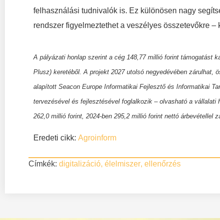
felhasználási tudnivalók is. Ez különösen nagy segítsé
rendszer figyelmeztethet a veszélyes összetevőkre – 
A pályázati honlap szerint a cég 148,77 millió forint támogatást 
Plusz) keretéből. A projekt 2027 utolsó negyedévében zárulhat, ö
alapított Seacon Europe Informatikai Fejlesztő és Informatikai T
tervezésével és fejlesztésével foglalkozik – olvasható a vállala
262,0 millió forint, 2024-ben 295,2 millió forint nettó árbevétellel zá
Eredeti cikk:
Agroinform
Címkék:
digitalizáció
,
élelmiszer
,
ellenőrzés