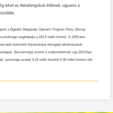
g lehet az ételallergiával élőknek, ugyanis a
közölték.
kapott a Digitális Megújulás Operatív Program Plusz (Dimop
sszköltsége meghaladja a 243,8 millió forintot. A 2005-ben
anácsadó üzletviteli folyamatokat támogató alkalmazások
ti honlapon. Beszámolója szerint a székesfehérvári cég 2023-ban
rt, nyeresége ezalatt 9,25 millió forintról 9,38 millió forintra nőtt.