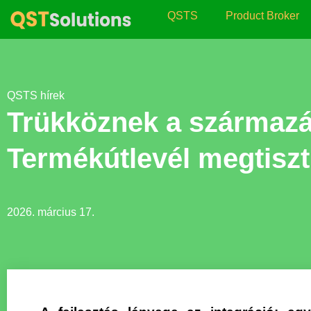
QSTS
Product Broker
QSTS hírek
Trükköznek a származás
Termékútlevél megtisztí
2026. március 17.