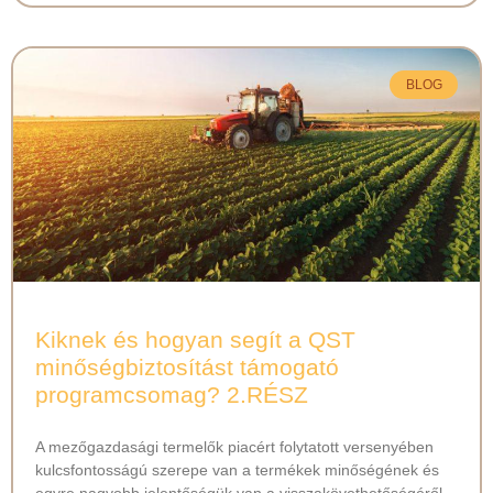
BLOG
Kiknek és hogyan segít a QST
minőségbiztosítást támogató
programcsomag? 2.RÉSZ
A mezőgazdasági termelők piacért folytatott versenyében
kulcsfontosságú szerepe van a termékek minőségének és
egyre nagyobb jelentőségük van a visszakövethetőségéről