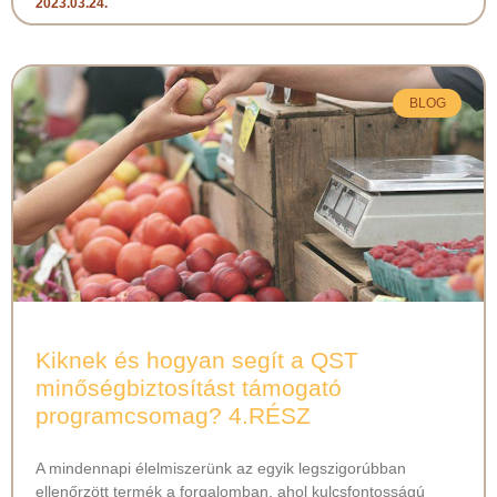
2023.03.24.
BLOG
Kiknek és hogyan segít a QST
minőségbiztosítást támogató
programcsomag? 4.RÉSZ
A mindennapi élelmiszerünk az egyik legszigorúbban
ellenőrzött termék a forgalomban, ahol kulcsfontosságú