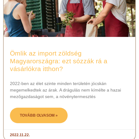
Ömlik az import zöldség
Magyarországra: ezt sózzák rá a
vásárlókra itthon?
2022-ben az élet szinte minden területén jócskán
megemelkedtek az árak. A drágulás nem kímélte a hazai
mezőgazdaságot sem, a növénytermesztés
TOVÁBB OLVASOM »
2022.11.22.