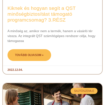
Kiknek és hogyan segít a QST
minőségbiztosítást támogató
programcsomag? 3.RÉSZ
A minőség az, amikor nem a termék, hanem a vásárló tér
vissza. Az integrált QST számítógépes rendszer célja, hogy
támogassa
TOVÁBB OLVASOM »
2022.12.04.
SAJTÓSZEMLE