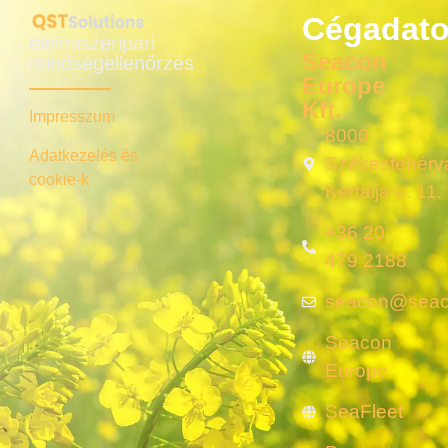
Cégadat
élelmiszeripari
Seacon
minőségellenőrzés
Europe
Kft.
Impresszum
8000
Adatkezelés és
Székesfehérvá
cookie-k
Kertalja u. 11.
+36 20
479 2188
seacon@seac
Seacon
Europe
SeaFleet