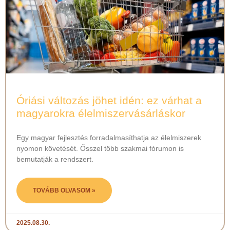
Óriási változás jöhet idén: ez várhat a
magyarokra élelmiszervásárláskor
Egy magyar fejlesztés forradalmasíthatja az élelmiszerek
nyomon követését. Ősszel több szakmai fórumon is
bemutatják a rendszert.
TOVÁBB OLVASOM »
2025.08.30.