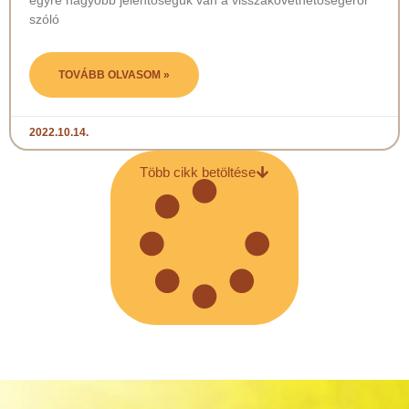
szóló
TOVÁBB OLVASOM »
2022.10.14.
Több cikk betöltése