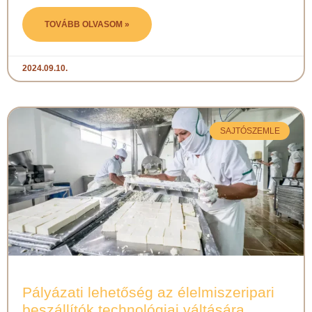
TOVÁBB OLVASOM »
2024.09.10.
SAJTÓSZEMLE
Pályázati lehetőség az élelmiszeripari
beszállítók technológiai váltására