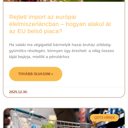
Rejtett import az európai
élelmiszerláncban – hogyan alakul át
az EU belső piaca?
Ha valaki ma végigsétál bármelyik hazai áruház zöldség-
gyümölcs részlegén, könnyen úgy érezheti: a világ összes
táját bejárja, mielőtt a pénztárhoz
TOVÁBB OLVASOM »
2025.12.30.
QSTS HÍREK