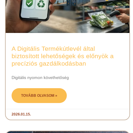
A Digitális Termékútlevél által
biztosított lehetőségek és előnyök a
precíziós gazdálkodásban
Digitális nyomon követhetőség
TOVÁBB OLVASOM »
2026.01.15.