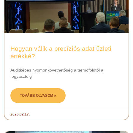
Hogyan válik a precíziós adat üzleti
értékké?
Auditképes nyomonkövethetőség a termőföldtől a
fogyasztóig
TOVÁBB OLVASOM »
2026.02.17.