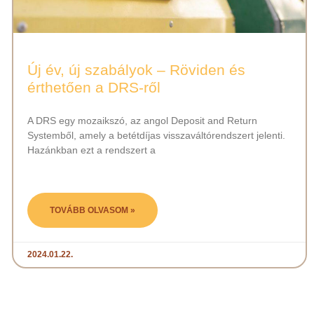
Új év, új szabályok – Röviden és
érthetően a DRS-ről
A DRS egy mozaikszó, az angol Deposit and Return
Systemből, amely a betétdíjas visszaváltórendszert jelenti.
Hazánkban ezt a rendszert a
TOVÁBB OLVASOM »
2024.01.22.