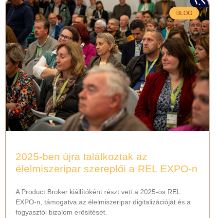
BLOG
2025-ben újra találkoztak az
élelmiszeripar szereplői a REL EXPO-n
A Product Broker kiállítóként részt vett a 2025-ös REL
EXPO-n, támogatva az élelmiszeripar digitalizációját és a
fogyasztói bizalom erősítését.