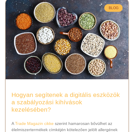
BLOG
Hogyan segítenek a digitális eszközök
a szabályozási kihívások
kezelésében?
A
Trade Magazin cikke
szerint hamarosan bővülhet az
élelmiszertermékek címkéjén kötelezően jelölt allergének