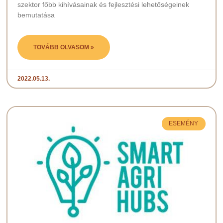
szektor főbb kihívásainak és fejlesztési lehetőségeinek
bemutatása
TOVÁBB OLVASOM »
2022.05.13.
ESEMÉNY