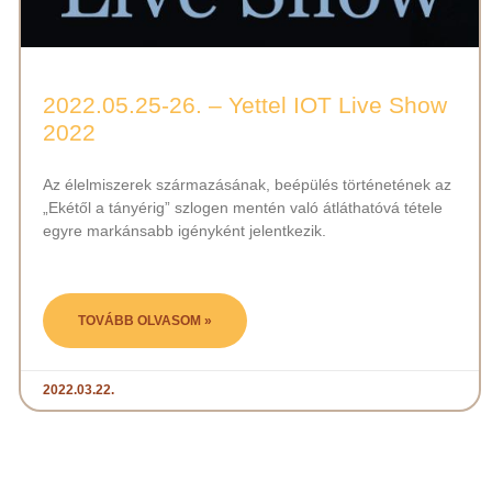
2022.05.25-26. – Yettel IOT Live Show
2022
Az élelmiszerek származásának, beépülés történetének az
„Ekétől a tányérig” szlogen mentén való átláthatóvá tétele
egyre markánsabb igényként jelentkezik.
TOVÁBB OLVASOM »
2022.03.22.