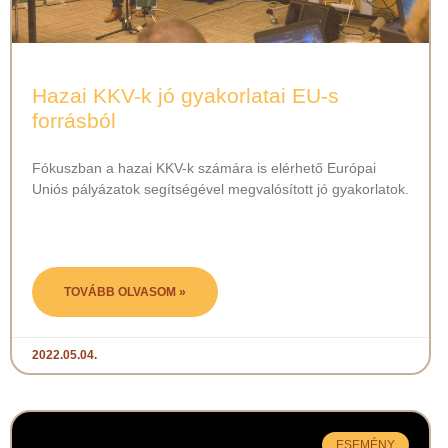
Hazai KKV-k jó gyakorlatai EU-s
forrásból
Fókuszban a hazai KKV-k számára is elérhető Európai
Uniós pályázatok segítségével megvalósított jó gyakorlatok.
TOVÁBB OLVASOM »
2022.05.04.
ESEMÉNY