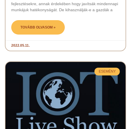
fejlesztésekre, annak érdekében hogy javítsák mindennapi
munkájuk hatékonyságát. De kihasználják-e a gazdák a
TOVÁBB OLVASOM »
2022.05.11.
ESEMÉNY