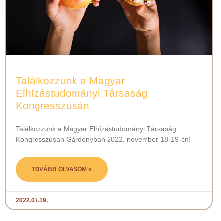
Találkozzunk a Magyar
Elhízástudományi Társaság
Kongresszusán
Találkozzunk a Magyar Elhízástudományi Társaság
Kongresszusán Gárdonyban 2022. november 18‐19‐én!
TOVÁBB OLVASOM »
2022.07.19.