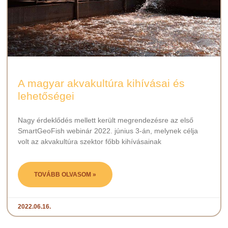
A magyar akvakultúra kihívásai és
lehetőségei
Nagy érdeklődés mellett került megrendezésre az első
SmartGeoFish webinár 2022. június 3-án, melynek célja
volt az akvakultúra szektor főbb kihívásainak
TOVÁBB OLVASOM »
2022.06.16.