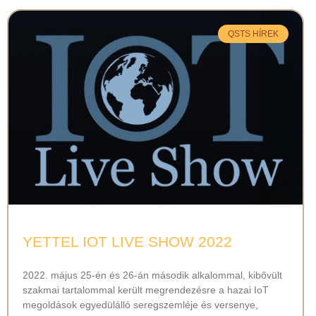
QSTS HÍREK
YETTEL IOT LIVE SHOW 2022
2022. május 25-én és 26-án második alkalommal, kibővült
szakmai tartalommal került megrendezésre a hazai IoT
megoldások egyedülálló seregszemléje és versenye,