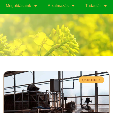
Megoldásaink
Alkalmazás
Tudástár
QSTS HÍREK