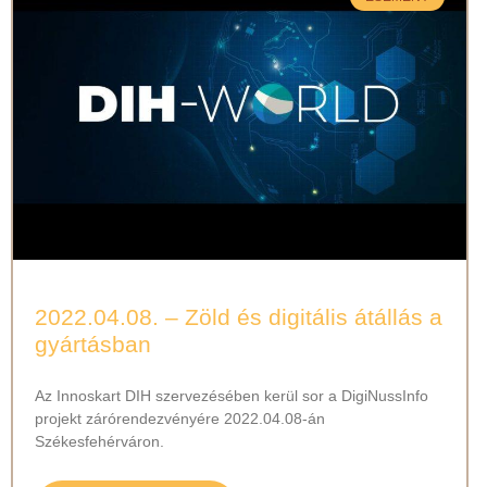
2022.04.08. – Zöld és digitális átállás a
gyártásban
Az Innoskart DIH szervezésében kerül sor a DigiNussInfo
projekt zárórendezvényére 2022.04.08-án
Székesfehérváron.