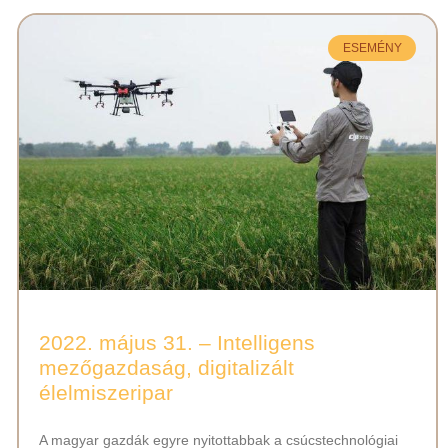
ESEMÉNY
2022. május 31. – Intelligens
mezőgazdaság, digitalizált
élelmiszeripar
A magyar gazdák egyre nyitottabbak a csúcstechnológiai